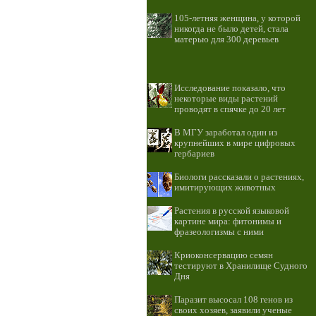
105-летняя женщина, у которой
никогда не было детей, стала
матерью для 300 деревьев
Исследование показало, что
некоторые виды растений
проводят в спячке до 20 лет
В МГУ заработал один из
крупнейших в мире цифровых
гербариев
Биологи рассказали о растениях,
имитирующих животных
Растения в русской языковой
картине мира: фитонимы и
фразеологизмы с ними
Криоконсервацию семян
тестируют в Хранилище Судного
Дня
Паразит высосал 108 генов из
своих хозяев, заявили ученые