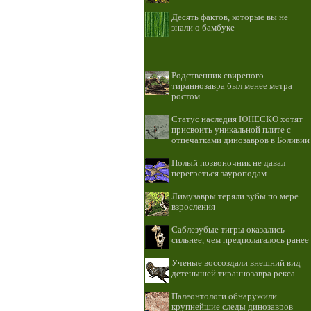
Десять фактов, которые вы не
знали о бамбуке
Родственник свирепого
тираннозавра был менее метра
ростом
Статус наследия ЮНЕСКО хотят
присвоить уникальной плите с
отпечатками динозавров в Боливии
Полый позвоночник не давал
перегреться зауроподам
Лимузавры теряли зубы по мере
взросления
Саблезубые тигры оказались
сильнее, чем предполагалось ранее
Ученые воссоздали внешний вид
детенышей тираннозавра рекса
Палеонтологи обнаружили
крупнейшие следы динозавров