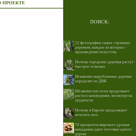
О ПРОЕКТЕ
ПОИСК:
22 фотографии самых странных
деревьев, каждое из которых -
произведение искусства
Почему городские деревья растут
быстрее сельских
Незаконно вырубленные деревья
определят по ДНК
Шелковистая сосна продолжает
расти в заповеднике, несмотря на
трудности
Почему в Европе продолжают
исчезать леса
70 процентов мирового урожая
макадамии дают потомки одного
дерева