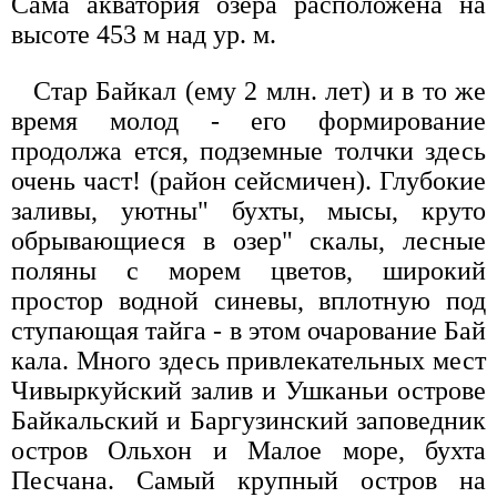
Сама акватория озера расположена на
высоте 453 м над ур. м.
Стар Байкал (ему 2 млн. лет) и в то же
время молод - его формирование
продолжа ется, подземные толчки здесь
очень част! (район сейсмичен). Глубокие
заливы, уютны" бухты, мысы, круто
обрывающиеся в озер" скалы, лесные
поляны с морем цветов, широкий
простор водной синевы, вплотную под
ступающая тайга - в этом очарование Бай
кала. Много здесь привлекательных мест
Чивыркуйский залив и Ушканьи острове
Байкальский и Баргузинский заповедник
остров Ольхон и Малое море, бухта
Песчана. Самый крупный остров на