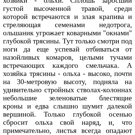
хозяйки - ольхи. Сплошь заросший
густой высоченной травой, среди
которой встречаются и злая крапива и
стреляющая семенами недотрога,
ольшаник угрожает коварными "окнами"
глубокой трясины. Тут только смотри под
ноги да еще успевай отбиваться от
назойливых комаров, целыми тучами
встречающих каждого смельчака. А
хозяйка трясины - ольха - высоко, почти
на 30-метровую высоту, подняла на
удивительно стройных стволах-колоннах
небольшие зеленоватые блестящие
кроны и едва слышно шумит далекой
вершиной. Только глубокой осенью
сбросит ольха свой наряд, и, что
примечательно, листья всегда опадают