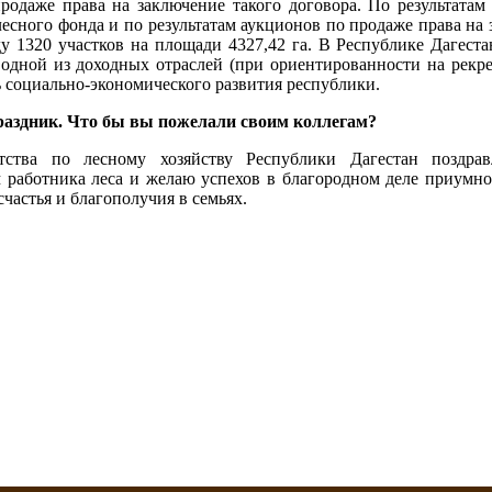
продаже права на заключение такого договора. По результатам
лесного фонда и по результатам аукционов по продаже права на
ду 1320 участков на площади 4327,42 га. В Республике Дагест
 одной из доходных отраслей (при ориентированности на рекре
 социально-экономического развития республики.
раздник. Что бы вы пожелали своим коллегам?
ства по лесному хозяйству Республики Дагестан поздра
работника леса и желаю успехов в благородном деле приумн
счастья и благополучия в семьях.