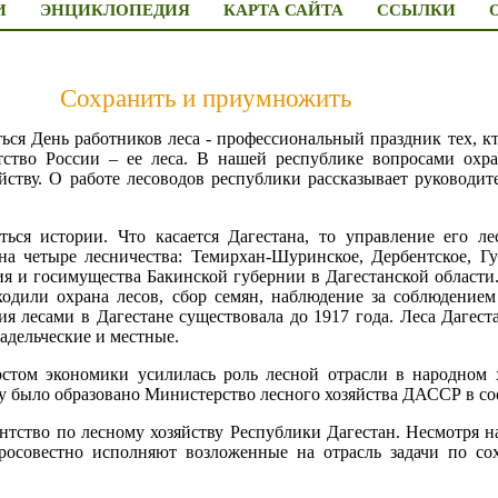
И
ЭНЦИКЛОПЕДИЯ
КАРТА САЙТА
ССЫЛКИ
Сохранить и приумножить
ться День работников леса - профессиональный праздник тех, 
тство России – ее леса. В нашей республике вопросами охра
йству. О работе лесоводов республики рассказывает руководит
ться истории. Что касается Дагестана, то управление его ле
 на четыре лесничества: Темирхан-Шуринское, Дербентское, 
ия и госимущества Бакинской губернии в Дагестанской области.
дили охрана лесов, сбор семян, наблюдение за соблюдением
ия лесами в Дагестане существовала до 1917 года. Леса Дагест
ладельческие и местные.
том экономики усилилась роль лесной отрасли в народном х
было образовано Министерство лесного хозяйства ДАССР в сост
нтство по лесному хозяйству Республики Дагестан. Несмотря 
бросовестно исполняют возложенные на отрасль задачи по 