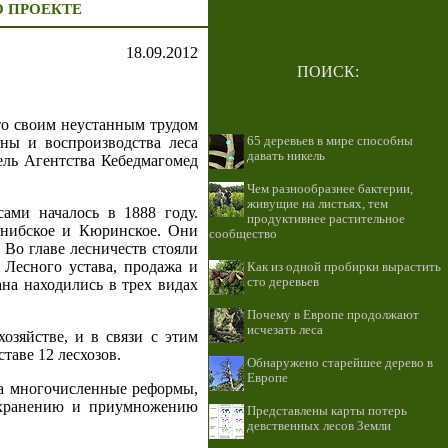
О ПРОЕКТЕ
18.09.2012
ПОИСК:
кто своим неустанным трудом
ны и воспроизводства леса
65 деревьев в мире способны
давать никель
ель Агентства Кебедмагомед
Чем разнообразнее бактерии,
живущие на листьях, тем
сами началось в 1888 году.
продуктивнее растительное
Гунибское и Кюринское. Они
сообщество
 Во главе лесничеств стояли
 Лесного устава, продажа и
Как из одной пробирки вырастить
сто деревьев
ана находились в трех видах
Почему в Европе продолжают
исчезать леса
озяйстве, и в связи с этим
аве 12 лесхозов.
Обнаружено старейшее дерево в
Европе
на многочисленные реформы,
сохранению и приумножению
Представлены карты потерь
девственных лесов Земли