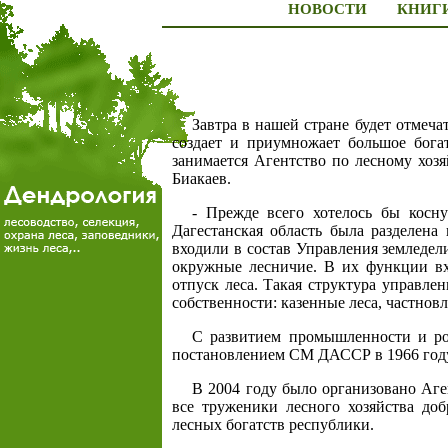
НОВОСТИ
КНИГ
Завтра в нашей стране будет отмеча
создает и приумножает большое бога
занимается Агентство по лесному хозя
Биакаев.
- Прежде всего хотелось бы косну
Дагестанская область была разделена
входили в состав Управления земледел
окружные лесничие. В их функции вхо
отпуск леса. Такая структура управлен
собственности: казенные леса, частнов
С развитием промышленности и рос
постановлением СМ ДАССР в 1966 году 
В 2004 году было организовано Аге
все труженики лесного хозяйства до
лесных богатств республики.