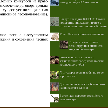
 лесных конкурсов на право
международный банк семян
 заключение договора аренды
ан существует потенциальная
ационное лесопользование),
Статус наследия ЮНЕСКО хотят
присвоить уникальной плите с
отпечатками динозавров в Боливии
Мисс Лия — королева сапиенсов
вляю всех с наступающим
ожения и сохранения лесных
Создана самая точная
реконструкция внешнего
вида тираннозавра
Ротовая полость древних
земноводных содержала тысячи
крошечных зубов
Лимузавры теряли зубы по мере
взросления
Древнейший моллюск был похож
на шипастого слизня
Встречаем первого российского
титанозавра