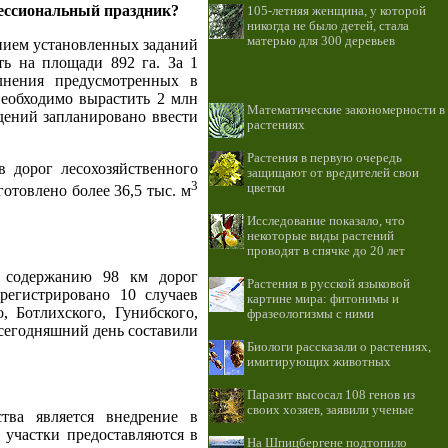
фессиональный праздник?
105-летняя женщина, у которой
никогда не было детей, стала
матерью для 300 деревьев
ением установленных заданий
ть на площади 892 га. За 1
лнения предусмотренных в
необходимо вырастить 2 млн
Математические закономерности в
дений запланировано ввести
растениях
Растения в первую очередь
 дорог лесохозяйственного
защищают от вредителей свои
3
цветки
отовлено более 36,5 тыс. м
Исследование показало, что
некоторые виды растений
проводят в спячке до 20 лет
и содержанию 98 км дорог
Растения в русской языковой
регистрировано 10 случаев
картине мира: фитонимы и
 Ботлихского, Гунибского,
фразеологизмы с ними
 сегодняшний день составили
Биологи рассказали о растениях,
имитирующих животных
Паразит высосал 108 генов из
своих хозяев, заявили ученые
тва является внедрение в
участки предоставляются в
На Шпицбергене подтопило