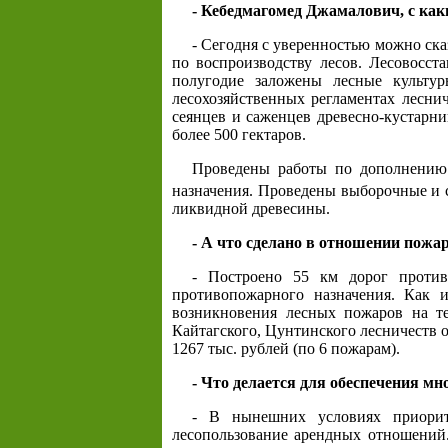
- Кебедмагомед Джамалович, с ка
- Сегодня с уверенностью можно ск
по воспроизводству лесов. Лесовосст
полугодие заложены лесные культу
лесохозяйственных регламентах лесни
сеянцев и саженцев древесно-кустарн
более 500 гектаров.
Проведены работы по дополнению 
назначения. Проведены выборочные и с
ликвидной древесины.
- А что сделано в отношении пожа
- Построено 55 км дорог проти
противопожарного назначения. Как и
возникновения лесных пожаров на те
Кайтагского, Цунтинского лесничеств 
1267 тыс. рублей (по 6 пожарам).
- Что делается для обеспечения мн
- В нынешних условиях приорите
лесопользование арендных отношений