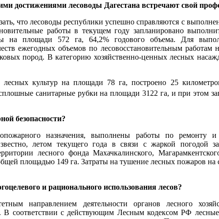
кими достижениями лесоводы Дагестана встречают свой про
азать, что лесоводы республики успешно справляются с выполн
ановительные работы в текущем году запланировано выполни
ры на площади 572 га, 64,2% годового объема. Для выпо
честв ежегодных объемов по лесовосстановительным работам 
иковых пород. В категорию хозяйственно-ценных лесных насаж
лесных культур на площади 78 га, построено 25 километров
плошные санитарные рубки на площади 3122 га, и при этом заг
рной безопасности?
вопожарного назначения, выполнены работы по ремонту 
звестно, летом текущего года в связи с жаркой погодой за
рритории лесного фонда Махачкалинского, Магарамкентского,
общей площадью 149 га. Затраты на тушение лесных пожаров на
огоцелевого и рационального использования лесов?
тным направлением деятельности органов лесного хозяйс
. В соответствии с действующим Лесным кодексом РФ лесные 