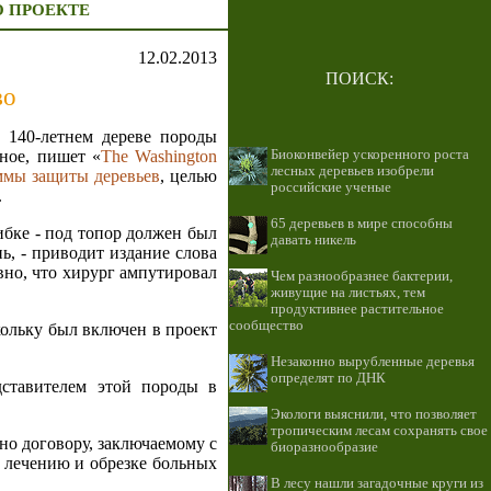
О ПРОЕКТЕ
12.02.2013
ПОИСК:
во
 140-летнем дереве породы
ное, пишет «
The Washington
Биоконвейер ускоренного роста
лесных деревьев изобрели
мы защиты деревьев
, целью
российские ученые
.
65 деревьев в мире способны
бке - под топор должен был
давать никель
ь, - приводит издание слова
авно, что хирург ампутировал
Чем разнообразнее бактерии,
живущие на листьях, тем
продуктивнее растительное
сообщество
кольку был включен в проект
Незаконно вырубленные деревья
определят по ДНК
дставителем этой породы в
Экологи выяснили, что позволяет
тропическим лесам сохранять свое
но договору, заключаемому с
биоразнообразие
о лечению и обрезке больных
В лесу нашли загадочные круги из