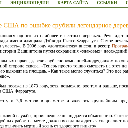
И
ЭНЦИКЛОПЕДИЯ
КАРТА САЙТА
ССЫЛКИ
е США по ошибке срубили легендарное дере
шился одного из наиболее известных деревьев. Речь идет о
ощади имени адмирала Дэйвида Глазго Фаррагута. Самое печаль
л умереть». В 2006 году «долгожителя» внесли в реестр
Програм
 истории Вашингтона путем сохранения «знаковых» насаждений
льных парков, дерево срублено компанией-подрядчиком по оши
ой стороне сквера. «Теперь просто тошно смотреть на этот пен
го выходят на площадь. - Как такое могло случиться? Это все р
ево».
ыл посажен в 1873 году, хотя, возможно, рос там и раньше, пос
та США Фаррагута.
соту и 3,6 метров в диаметре и являлось крупнейшим пре
арковой службы, происшедшее не поддается объяснению. Соглас
обных работ, на месте должен всегда находиться специалист п
уда отличить мертвый ясень от здорового гинкго».