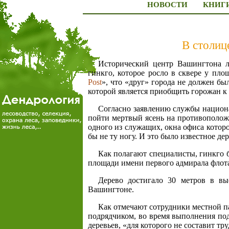
НОВОСТИ
КНИГ
В столиц
Исторический центр Вашингтона ли
гинкго, которое росло в сквере у пл
Post
», что «друг» города не должен бы
которой является приобщить горожан к
Согласно заявлению службы национа
пойти мертвый ясень на противоположн
одного из служащих, окна офиса которо
бы не ту ногу. И это было известное дер
Как полагают специалисты, гинкго б
площади имени первого адмирала фло
Дерево достигало 30 метров в вы
Вашингтоне.
Как отмечают сотрудники местной п
подрядчиком, во время выполнения под
деревьев, «для которого не составит тр