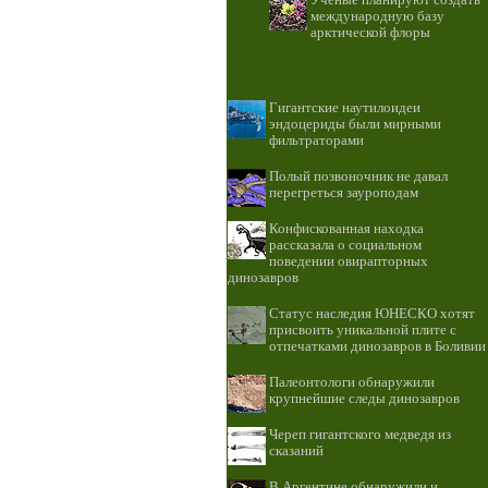
Учёные планируют создать
международную базу
арктической флоры
Гигантские наутилоидеи
эндоцериды были мирными
фильтраторами
Полый позвоночник не давал
перегреться зауроподам
Конфискованная находка
рассказала о социальном
поведении овирапторных
динозавров
Статус наследия ЮНЕСКО хотят
присвоить уникальной плите с
отпечатками динозавров в Боливии
Палеонтологи обнаружили
крупнейшие следы динозавров
Череп гигантского медведя из
сказаний
В Аргентине обнаружили и