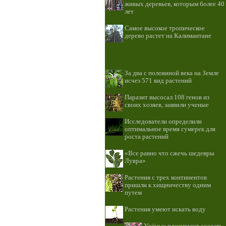
живых деревьев, которым более 40
лет
Самое высокое тропическое
дерево растет на Калимантане
За два с половиной века на Земле
исчез 571 вид растений
Паразит высосал 108 генов из
своих хозяев, заявили ученые
Исследователи определили
оптимальное время сумерек для
роста растений
«Все равно что сжечь шедевры
Лувра»
Растения с трех континентов
пришли к хищничеству одним
путем
Растения умеют искать воду