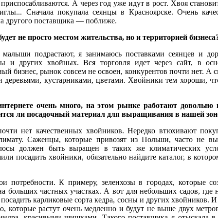
приспосабливаются. А через год уже идут в рост. Хвоя станови
иглы... Сначала покупала сеянцы в Красноярске. Очень каче
шла другого поставщика — поближе.
будет не просто местом жительства, но и территорией бизнеса
малыши подрастают, я занимаюсь поставками сеянцев и до
цы и других хвойных. Вся торговля идет через сайт, в ос
ый бизнес, рынок совсем не освоен, конкурентов почти нет. А с
и деревьями, кустарниками, цветами. Хвойники тем хороши, чт
нтернете очень много, на этом рынке работают довольно 
одится ли посадочный материал для выращивания в нашей зон
очти нет качественных хвойников. Нередко втюхивают покуп
лимату. Саженцы, которые привозят из Польши, часто не в
лосы должен быть выращен в таких же климатических усл
или посадить хвойники, обязательно найдите каталог, в котор
ои потребности. К примеру, зеленхозы в городах, которые 
а больших частных участках. А вот для небольших садов, где 
л посадить карликовые сорта кедра, сосны и других хвойников. 
, которые растут очень медленно и будут не выше двух метров
индра, красивыми шишками. Такого поставщика я отыскала в