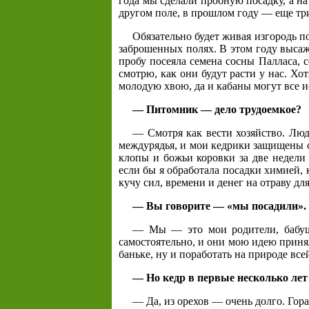
года мы сделали пробную посадку, а н
другом поле, в прошлом году — еще тр
Обязательно будет живая изгородь п
заброшенных полях. В этом году высаж
пробу посеяла семена сосны Палласа,
смотрю, как они будут расти у нас. Хо
молодую хвою, да и кабаны могут все и
— Питомник — дело трудоемкое?
— Смотря как вести хозяйство. Люд
междурядья, и мои кедрики защищены о
клопы и божьи коровки за две недели
если бы я обработала посадки химией,
кучу сил, времени и денег на отраву д
— Вы говорите — «мы посадили».
— Мы — это мои родители, бабуш
самостоятельно, и они мою идею приня
баньке, ну и поработать на природе все
— Но кедр в первые несколько лет 
— Да, из орехов — очень долго. Гор