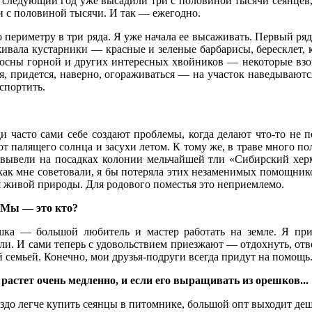
а следующий год уже высадили три с половиной тысячи сеянцев,
и с половиной тысячи. И так — ежегодно.
о периметру в три ряда. Я уже начала ее высаживать. Первый ря
ивала кустарники — красные и зеленые барбарисы, бересклет, к
 сосны горной и других интересных хвойников — некоторые вз
тя, придется, наверно, огораживаться — на участок наведываютс
спортить.
и часто сами себе создают проблемы, когда делают что-то не
т палящего солнца и засухи летом. К тому же, в траве много 
 вывели на посадках колонии мельчайшей тли «Сибирский херм
 как мне советовали, я бы потеряла этих незаменимых помощник
ля живой природы. Для родового поместья это неприемлемо.
 Мы — это кто?
ка — большой любитель и мастер работать на земле. Я при
ли. И сами теперь с удовольствием приезжают — отдохнуть, от
й семьей. Конечно, мои друзья-подруги всегда придут на помощь
растет очень медленно, и если его выращивать из орешков...
аздо легче купить сеянцы в питомнике, большой опт выходит деш