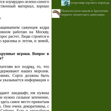
тся изумрудно-зелено-синего
птерозавр юрского периода
ственный материал, хорошо
Палеонтологи нашли в Аргентине
первого гигантского динозавра
?
ращиванием саженцев кедра
новном работаю на Москву,
прос растет. Люди строятся и
о красивы и летом, и зимой,
крупные игроки. Вопрос в
е?
ателям все подряд, то, что
ыдерживают наших морозов.
овиях. Сорта должны быть
ом указывается информация о
создают ландшафт, им нужны
не нужно сильное затенение,
И здесь самое место привитым
. Они очень декоративны, с
 Сибири. Есть и урожайные