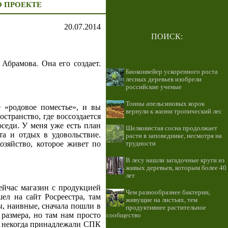
О ПРОЕКТЕ
20.07.2014
ПОИСК:
Абрамова. Она его создает.
Биоконвейер ускоренного роста
лесных деревьев изобрели
российские ученые
Тонны апельсиновых корок
 «родовое поместье», и вы
вернули к жизни тропический лес
странство, где воссоздается
седи. У меня уже есть план
Шелковистая сосна продолжает
та и отдых в удовольствие.
расти в заповеднике, несмотря на
озяйство, которое живет по
трудности
В лесу нашли загадочные круги из
живых деревьев, которым более 40
лет
сейчас магазин с продукцией
Чем разнообразнее бактерии,
л на сайт Росреестра, там
живущие на листьях, тем
, наивные, сначала пошли в
продуктивнее растительное
размера, но там нам просто
сообщество
е некогда принадлежали СПК