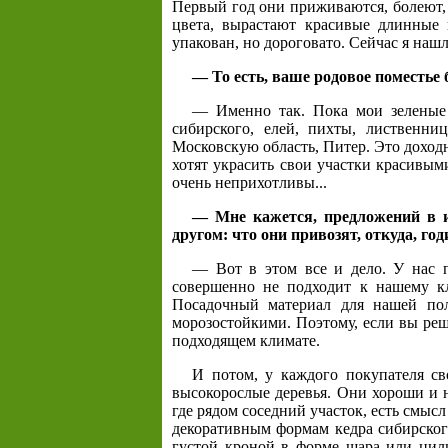
Первый год они приживаются, болеют, 
цвета, вырастают красивые длинные 
упакован, но дороговато. Сейчас я на
— То есть, ваше родовое поместье 
— Именно так. Пока мои зеленые 
сибирского, елей, пихты, лиственни
Московскую область, Питер. Это доходн
хотят украсить свои участки красивым
очень неприхотливы...
— Мне кажется, предложений в и
другом: что они привозят, откуда, г
— Вот в этом все и дело. У нас п
совершенно не подходит к нашему к
Посадочный материал для нашей по
морозостойкими. Поэтому, если вы реш
подходящем климате.
И потом, у каждого покупателя св
высокорослые деревья. Они хороши и н
где рядом соседний участок, есть смыс
декоративным формам кедра сибирского
густой кроной в форме шара или цил