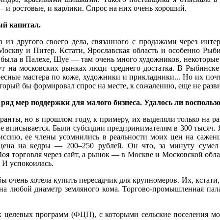
 и ростовые, и карлики. Спрос на них очень хороший.
ый капитал.
 из другого своего дела, связанного с продажами через инте
 Москву и Питер. Кстати, Ярославская область и особенно Рыб
была в Палехе, Шуе — там очень много художников, некоторы
рут на московских рынках люди среднего достатка. В Рыбинск
сные мастера по коже, художники и прикладники... Но их почт
торый бы формировал спрос на месте, к сожалению, еще не разви
ряд мер поддержки для малого бизнеса. Удалось ли воспольз
ранты, но в прошлом году, к примеру, их выделяли только на р
 вписывается. Были субсидии предпринимателям в 300 тысяч. Я
иссию, ее члены усомнились в реальности моих цен на саже
о цена на кедры — 200–250 рублей. Он что, за минуту сумел
оя торговля через сайт, а рынок — в Москве и Московской облас
. И успокоилась.
бы очень хотела купить пересадчик для крупномеров. Их, кстати
на любой диаметр земляного кома. Торгово-промышленная палат
х целевых программ (ФЦП), с которыми сельские поселения мо