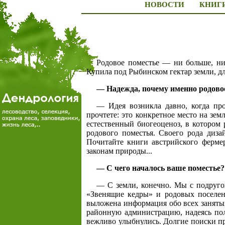
НОВОСТИ
КНИГ
Родовое поместье — ни больше, ни
Купила под Рыбинском гектар земли, д
— Надежда, почему именно родово
— Идея возникла давно, когда пр
прочтете: это конкретное место на зем
естественный биогеоценоз, в котором 
родового поместья. Своего рода диза
Почитайте книги австрийского фермер
законам природы...
— С чего началось ваше поместье?
— С земли, конечно. Мы с подругой 
«Звенящие кедры» и родовых поселен
выложена информация обо всех занятых
районную администрацию, надеясь пол
вежливо улыбнулись. Долгие поиски пр