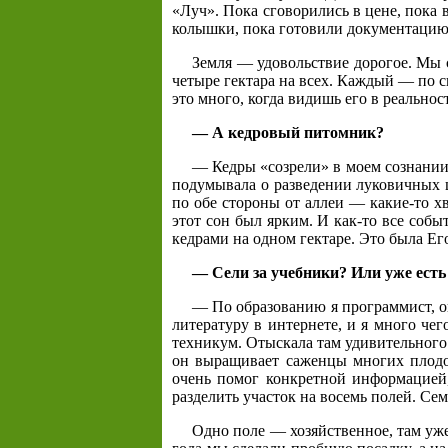
«Луч». Пока сговорились в цене, пока 
колышки, пока готовили документацию.
Земля — удовольствие дорогое. Мы 
четыре гектара на всех. Каждый — по с
это много, когда видишь его в реальност
— А кедровый питомник?
— Кедры «созрели» в моем сознании 
подумывала о разведении луковичных ц
по обе стороны от аллеи — какие-то хв
этот сон был ярким. И как-то все соб
кедрами на одном гектаре. Это была Его
— Сели за учебники? Или уже есть
— По образованию я программист, о
литературу в интернете, и я много чег
техникум. Отыскала там удивительного 
он выращивает саженцы многих плодов
очень помог конкретной информацией
разделить участок на восемь полей. Сем
Одно поле — хозяйственное, там уже