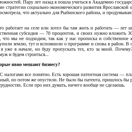
можностей. Пару лет назад я пошла учиться в Академию госуда
ие стратегии социально-экономического развития Ярославской 
Посмотрела, что актуально для Рыбинского района, и продумыв
о работает на селе или хотел бы там жить и работать — лет ш
ственная субсидия — 70 процентов, и своих нужно вложить 3
и, что мы не подходим, так как у нас прописка и собственное
упили землю, тут и вспомнили о программе и снова в район. В 
у я уже в начале, но буду пропускать тех, кто за мной. Почем
уж и будем строиться...
торые явно мешают бизнесу?
С налогами все понятно. Есть хорошая патентная система — п
ный, но потом же опустили. Не было бы патента, пришлось бы ра
трудностях. Если про них думать, ничего вообще не сделаешь.