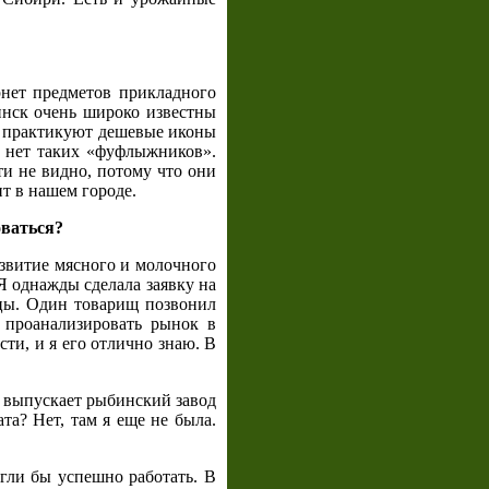
рнет предметов прикладного
инск очень широко известны
е практикуют дешевые иконы
е нет таких «фуфлыжников».
и не видно, потому что они
т в нашем городе.
оваться?
азвитие мясного и молочного
 однажды сделала заявку на
нцы. Один товарищ позвонил
 проанализировать рынок в
ти, и я его отлично знаю. В
, выпускает рыбинский завод
а? Нет, там я еще не была.
гли бы успешно работать. В