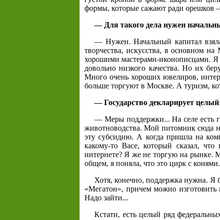
формы, которые сажают ради орешков —
— Для такого дела нужен начальн
— Нужен. Начальный капитал взяла
творчества, искусства, в основном на
хорошими мастерами-иконописцами. Я 
довольно низкого качества. Но их бе
Много очень хороших ювелиров, интере
больше торгуют в Москве. А туризм, ко
— Государство декларирует целый 
— Меры поддержки... На селе есть г
животноводства. Мой питомник сюда не
эту субсидию. А когда пришла на ком
какому-то Васе, который сказал, чт
интернете? Я же не торгую на рынке. М
общем, я поняла, что это цирк с конями
Хотя, конечно, поддержка нужна. Я 
«Мегатон», причем можно изготовить 
Надо зайти...
Кстати, есть целый ряд федеральны