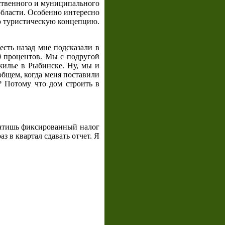
рственного и муниципального
области. Особенно интересно
аю туристическую концепцию.
есть назад мне подсказали в
0 процентов. Мы с подругой
 жилье в Рыбинске. Ну, мы и
общем, когда меня поставили
у? Потому что дом строить в
латишь фиксированный налог
з в квартал сдавать отчет. Я