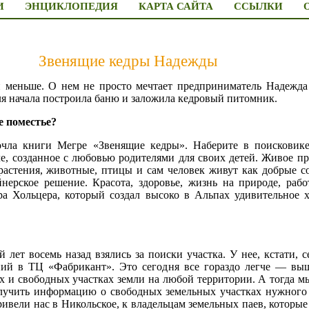
И
ЭНЦИКЛОПЕДИЯ
КАРТА САЙТА
ССЫЛКИ
Звенящие кедры Надежды
 меньше. О нем не просто мечтает предприниматель Надежда 
ля начала построила баню и заложила кедровый питомник.
е поместье?
очла книги Мегре «Звенящие кедры». Наберите в поисковике
ле, созданное с любовью родителями для своих детей. Живое про
растения, животные, птицы и сам человек живут как добрые со
йнерское решение. Красота, здоровье, жизнь на природе, рабо
а Хольцера, который создал высоко в Альпах удивительное х
лет восемь назад взялись за поиски участка. У нее, кстати, 
ий в ТЦ «Фабрикант». Это сегодня все гораздо легче — выше
 и свободных участках земли на любой территории. А тогда мы
учить информацию о свободных земельных участках нужного 
ивели нас в Никольское, к владельцам земельных паев, которы