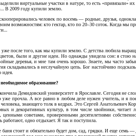
выделили виртуальные участки в натуре, то есть «привязали» их
.. В 2009 году купили землю.
скооперировались человек по восемь — родные, друзья, однокл
воим возможностям: кто гектар, кто по 20–30 соток. Когда мы п
и...
уже после того, как мы купили землю. С детства любила выращив
ветов, были и другие идеи. Но однажды увидела сон: я стою на
ойные деревья, и мне там очень хорошо. Знаете, мы часто забы
ытия складывались в неслучайную цепь. Бог настойчиво подсказ
 идея.
 необходимое образование?
кончила Демидовский университет в Ярославле. Сегодня не сл
о уже прочла. А все равно в любом деле нужен учитель, и я пое
человека, знающего толк в кедрах. Это Сергей Анатольевич Кор
ых и декоративных культур, в том числе хвойники, читает 
, ценными советами, проверенными десятилетиями собственно
ь работают, одно отдыхает. Я так и поступила.
 баня стоит и обязательно будет дом, сад, грядки. И еще семь —