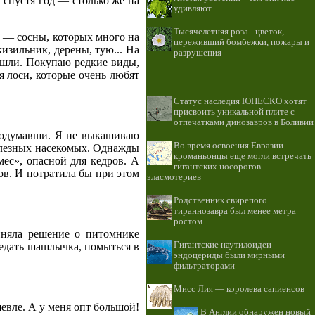
 спустя год — столько же на
удивляют
Тысячелетняя роза - цветок,
д — сосны, которых много на
переживший бомбежки, пожары и
изильник, дерены, тую... На
разрушения
ошли. Покупаю редкие виды,
я лоси, которые очень любят
Статус наследия ЮНЕСКО хотят
присвоить уникальной плите с
отпечатками динозавров в Боливии
 подумавши. Я не выкашиваю
Во время освоения Евразии
полезных насекомых. Однажды
кроманьонцы еще могли встречать
ес», опасной для кедров. А
гигантских носорогов
ов. И потратила бы при этом
эласмотериев
Родственник свирепого
тираннозавра был менее метра
ростом
няла решение о питомнике
Гигантские наутилоидеи
ведать шашлычка, помыться в
эндоцериды были мирными
.
фильтраторами
Мисс Лия — королева сапиенсов
евле. А у меня опт большой!
В Англии обнаружен новый