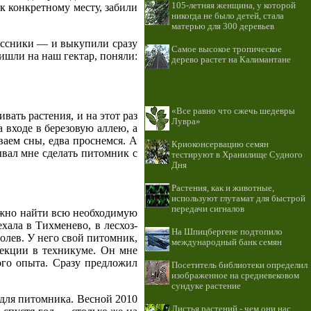
105-летняя женщина, у которой
 к конкретному месту, забили
никогда не было детей, стала
матерью для 300 деревьев
ассники — и выкупили сразу
Самое высокое тропическое
ришли на наш гектар, поняли:
дерево растет на Калимантане
«Все равно что сжечь шедевры
ать растения, и на этот раз
Лувра»
 входе в березовую аллею, а
ваем сны, едва проснемся. А
Криоконсервацию семян
ывал мне сделать питомник с
тестируют в Хранилище Судного
Дня
Растения, как и животные,
используют глутамат для быстрой
передачи сигналов
ожно найти всю необходимую
хала в Тихменево, в лесхоз-
На Шпицбергене подтопило
олев. У него свой питомник,
международный банк семян
лекции в техникуме. Он мне
го опыта. Сразу предложил
Посетитель библиотеки определил
изображенное на средневековом
сундуке растение
 для питомника. Весной 2010
Листья растений - чем они нас