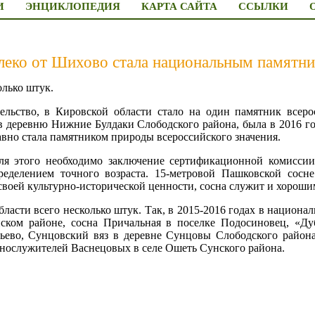
И
ЭНЦИКЛОПЕДИЯ
КАРТА САЙТА
ССЫЛКИ
леко от Шихово стала национальным памятн
олько штук.
ельство, в Кировской области стало на один памятник всеро
 в деревню Нижние Булдаки Слободского района, была в 2016 г
давно стала памятником природы всероссийского значения.
для этого необходимо заключение сертификационной комисси
ределением точного возраста. 15-метровой Пашковской сосне
е своей культурно-исторической ценности, сосна служит и хорош
ласти всего несколько штук. Так, в 2015-2016 годах в национ
нском районе, сосна Причальная в поселке Подосиновец, «Д
ьево, Сунцовский вяз в деревне Сунцовы Слободского района
ннослужителей Васнецовых в селе Ошеть Сунского района.