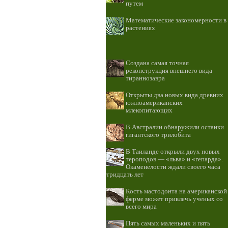
путем
Математические закономерности в
растениях
Создана самая точная
реконструкция внешнего вида
тираннозавра
Открыты два новых вида древних
южноамериканских
млекопитающих
В Австралии обнаружили останки
гигантского трилобита
В Таиланде открыли двух новых
тероподов — «льва» и «гепарда».
Окаменелости ждали своего часа
тридцать лет
Кость мастодонта на американской
ферме может привлечь ученых со
всего мира
Пять самых маленьких и пять