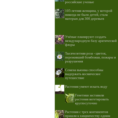
российские ученые
105-летняя женщина, у которой
никогда не было детей, стала
матерью для 300 деревьев
Учёные планируют создать
международную базу арктической
флоры
Тысячелетняя роза - цветок,
переживший бомбежки, пожары и
разрушения
Семена вьюнка способны
выдержать космическое
путешествие
Растения умеют искать воду
Генетики заставили
растения вегетировать
круглосуточно
Растения с трех континентов
пришли к хищничеству одним