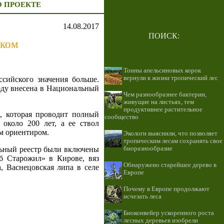
О ПРОЕКТЕ
14.08.2017
ПОИСК:
иком
Тонны апельсиновых корок
вернули к жизни тропический лес
ссийского значения больше.
оду внесена в Национальный
Чем разнообразнее бактерии,
живущие на листьях, тем
продуктивнее растительное
и, которая проводит полный
сообщество
 около 200 лет, а ее ствол
им ориентиром.
Экологи выяснили, что позволяет
тропическим лесам сохранять свое
альный реестр были включены
биоразнообразие
уб Старожил» в Кирове, вяз
Обнаружено старейшее дерево в
, Васнецовская липа в селе
Европе
Почему в Европе продолжают
исчезать леса
Биоконвейер ускоренного роста
лесных деревьев изобрели