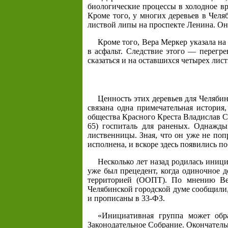
биологические процессы в холодное вре
Кроме того, у многих деревьев в Чел
листвой липы на проспекте Ленина. Они
Кроме того, Вера Меркер указала на
в асфальт. Следствие этого — перегр
сказаться и на оставшихся четырех лист
Ценность этих деревьев для Челябин
связана одна примечательная история,
общества Красного Креста Владислав С
65) госпиталь для раненых. Однажды
лиственницы. Зная, что он уже не поп
исполнена, и вскоре здесь появились по
Несколько лет назад родилась иници
уже был прецедент, когда одиночное 
территорией (ООПТ). По мнению Вер
Челябинской городской думе сообщили
и прописаны в 33-ФЗ.
«Инициативная группа может обр
Законодательное Собрание. Окончатель