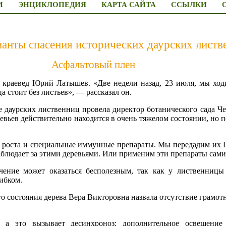
И
ЭНЦИКЛОПЕДИЯ
КАРТА САЙТА
ССЫЛКИ
анты спасения исторических даурских листв
Асфальтовый плен
 краевед Юрий Латышев. «Две недели назад, 23 июля, мы ходи
 стоит без листьев», — рассказал он.
е даурских лиственниц провела директор ботанического сада Ч
ревьев действительно находится в очень тяжелом состоянии, но 
ы роста и специальные иммунные препараты. Мы передадим их 
блюдает за этими деревьями. Или применим эти препараты сами
чение может оказаться бесполезным, так как у лиственницы
ибком.
 состояния дерева Вера Викторовна назвала отсутствие грамотн
 а это вызывает десинхроноз: дополнительное освещение