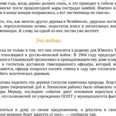
мя года, когда дерево должно спать, и это приводит к гибели 
ябинске после прошлогодней жары пострадал камбий. Именно из
 в конце концов поправились, а вот лиственница не смогла».
 то, что, как многие другие деревья в Челябинске, даурские лис
ев, переуплотнение почвы, недостаток влаги и питательных ве
венницах. К слову, на одной из них листва уже желтеет.
Эхо войны
ска не только в том, что они относятся к редкому для Южного
 относящаяся к русско-японской войне. В 1904 году председат
апега-Ольшевский организовал в принадлежащем ему доме (совр
 в госпиталь доставили тяжелораненого офицера, который ве
равится, офицер попросил посеять семена в саду при госпитал
беги экзотических деревьев.
атива наделить эти деревья статусом памятника природы. Власт
дерево (черешчатый дуб в Ленинском районе) было объявлено 
ы Меркер, последние события дают основания вернуться к
, что полномочий по учреждению ООПТ у муниципалитета факти
атиться в думу со своим предложением, а депутаты в свою
ное решение будет зависеть от них», — сообщили там.