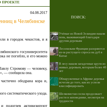
О ПРОЕКТЕ
04.08.2017
ПОИСК:
енниц в Челябинске
Учёные из Новой Зеландии нашли
пень, выживающий благодаря
ли в городок чекистов, и я
другим деревьям
Лесопильни Франции разоряются
елябинского госуниверситета
из-за растущего спроса на дуб в
пока не погибло, и его можно
Китае
В лесу нашли загадочные круги из
живых деревьев, которым более 40
Павлу Стромову — человеку,
лет
», — сообщила она.
Обнаруженные в Африке деревья
 частично ободрана кора и,
исчезли до того, как их успели
классифицировать
ого систематического ухода.
Шелковистая сосна продолжает
расти в заповеднике, несмотря на
трудности
 и подогрев активизируют