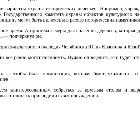
е варианты охраны исторических деревьев. Например, учреж
к Государственного комитета охраны объектов культурного н
принципе могут быть включены в реестр исторических памятнико
нное время. А принимать меры для спасения деревьев, которые
», — подчеркнул он.
торико-культурного наследия Челябинска Юлия Краснова и Юри
и все равно могут погибнуть. Нужно определить, кто будет отв
ть, а чтобы была организация, которая будет ухаживать з
шев.
сем заинтересованным собраться за круглым столом и выр
ли готовность присоединиться к обсуждению.