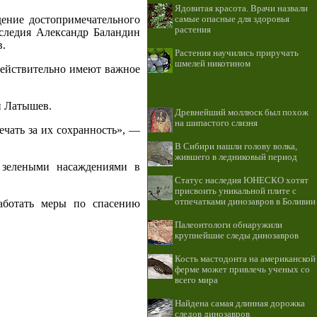
Ядовитая красота. Врачи назвали
дение достопримечательного
самые опасные для здоровья
растения
аследия Александр Баландин
в.
Растения научились приручать
шмелей никотином
 действительно имеют важное
й Латышев.
Древнейший моллюск был похож
на шипастого слизня
ечать за их сохранность», —
В Сибири нашли голову волка,
жившего в ледниковый период
а зелеными насаждениями в
Статус наследия ЮНЕСКО хотят
присвоить уникальной плите с
отпечатками динозавров в Боливии
аботать меры по спасению
Палеонтологи обнаружили
крупнейшие следы динозавров
Кость мастодонта на американской
ферме может привлечь ученых со
всего мира
Найдена самая длинная дорожка
следов динозавров