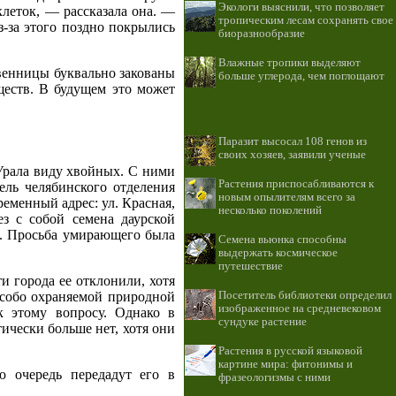
Экологи выяснили, что позволяет
клеток, — рассказала она. —
тропическим лесам сохранять свое
-за этого поздно покрылись
биоразнообразие
Влажные тропики выделяют
твенницы буквально закованы
больше углерода, чем поглощают
ществ. В будущем это может
Паразит высосал 108 генов из
своих хозяев, заявили ученые
 Урала виду хвойных. С ними
Растения приспосабливаются к
ель челябинского отделения
новым опылителям всего за
еменный адрес: ул. Красная,
несколько поколений
з с собой семена даурской
е. Просьба умирающего была
Семена вьюнка способны
выдержать космическое
путешествие
и города ее отклонили, хотя
особо охраняемой природной
Посетитель библиотеки определил
изображенное на средневековом
 этому вопросу. Однако в
сундуке растение
чески больше нет, хотя они
Растения в русской языковой
картине мира: фитонимы и
 очередь передадут его в
фразеологизмы с ними