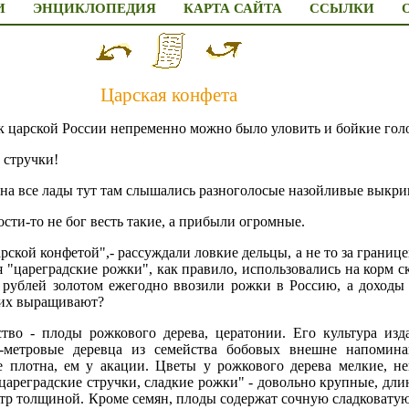
И
ЭНЦИКЛОПЕДИЯ
КАРТА САЙТА
ССЫЛКИ
Царская конфета
к царской России непременно можно было уловить и бойкие голо
 стручки!
 - на все лады тут там слышались разноголосые назойливые выкри
ости-то не бог весть такие, а прибыли огромные.
рской конфетой",- рассуждали ловкие дельцы, а не то за границей
 "цареградские рожки", как правило, использовались на корм с
 рублей золотом ежегодно ввозили рожки в Россию, а доходы 
к их выращивают?
ство - плоды рожкового дерева, цератонии. Его культура изд
0-метровые деревца из семейства бобовых внешне напомин
е плотна, ем у акации. Цветы у рожкового дерева мелкие, не
"цареградские стручки, сладкие рожки" - довольно крупные, дли
етр толщиной. Кроме семян, плоды содержат сочную сладковатую