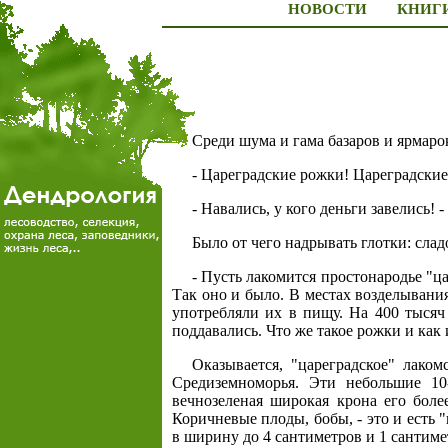
НОВОСТИ
КНИГ
Среди шума и гама базаров и ярмаро
- Цареградские рожки! Цареградские
- Навались, у кого деньги завелись!
Было от чего надрывать глотки: слад
- Пусть лакомится простонародье "ца
Так оно и было. В местах возделывания
употребляли их в пищу. На 400 тысяч
поддавались. Что же такое рожки и ка
Оказывается, "цареградское" лаком
Средиземноморья. Эти небольшие 1
вечнозеленая широкая крона его боле
Коричневые плоды, бобы, - это и есть 
в ширину до 4 сантиметров и 1 сантим