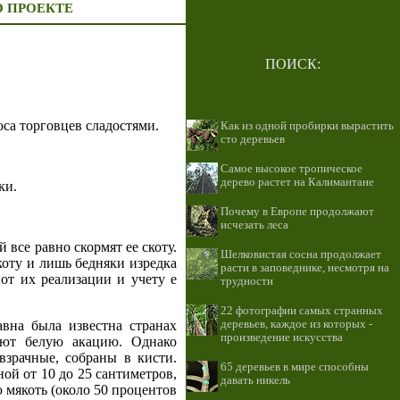
О ПРОЕКТЕ
ПОИСК:
са торговцев сладостями.
Как из одной пробирки вырастить
сто деревьев
Самое высокое тропическое
дерево растет на Калимантане
ки.
Почему в Европе продолжают
исчезать леса
 все равно скормят ее скоту.
Шелковистая сосна продолжает
коту и лишь бедняки изредка
расти в заповеднике, несмотря на
от их реализации и учету е
трудности
22 фотографии самых странных
деревьев, каждое из которых -
авна была известна странах
произведение искусства
ают белую акацию. Однако
взрачные, собраны в кисти.
65 деревьев в мире способны
ной от 10 до 25 сантиметров,
давать никель
 мякоть (около 50 процентов