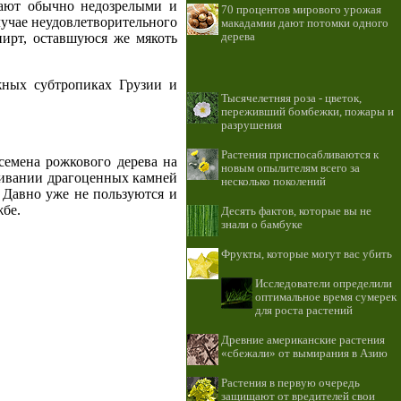
мают обычно недозрелыми и
70 процентов мирового урожая
лучае неудовлетворительного
макадамии дают потомки одного
дерева
пирт, оставшуюся же мякоть
ажных субтропиках Грузии и
Тысячелетняя роза - цветок,
переживший бомбежки, пожары и
разрушения
Растения приспосабливаются к
семена рожкового дерева на
новым опылителям всего за
шивании драгоценных камней
несколько поколений
. Давно уже не пользуются и
жбе.
Десять фактов, которые вы не
знали о бамбуке
Фрукты, которые могут вас убить
Исследователи определили
оптимальное время сумерек
для роста растений
Древние американские растения
«сбежали» от вымирания в Азию
Растения в первую очередь
защищают от вредителей свои