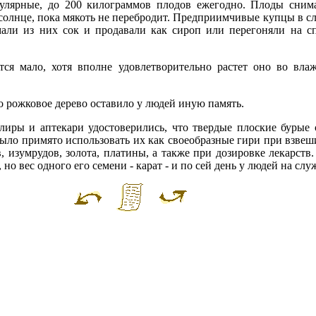
егулярные, до 200 килограммов плодов ежегодно. Плоды сни
 солнце, пока мякоть не перебродит. Предприимчивые купцы в с
али из них сок и продавали как сироп или перегоняли на с
тся мало, хотя вполне удовлетворительно растет оно во вл
но рожковое дерево оставило у людей иную память.
лиры и аптекари удостоверились, что твердые плоские бурые 
было примято использовать их как своеобразные гири при взве
, изумрудов, золота, платины, а также при дозировке лекарств
о вес одного его семени - карат - и по сей день у людей на слу