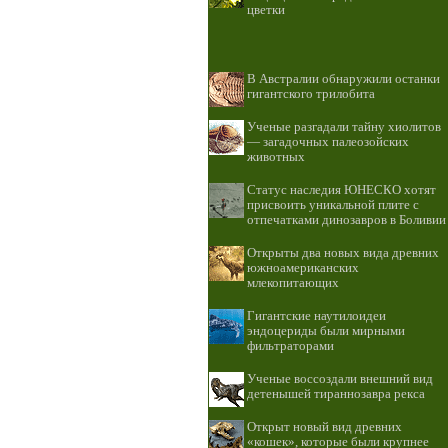
цветки
В Австралии обнаружили останки
гигантского трилобита
Ученые разгадали тайну хиолитов
— загадочных палеозойских
животных
Статус наследия ЮНЕСКО хотят
присвоить уникальной плите с
отпечатками динозавров в Боливии
Открыты два новых вида древних
южноамериканских
млекопитающих
Гигантские наутилоидеи
эндоцериды были мирными
фильтраторами
Ученые воссоздали внешний вид
детенышей тираннозавра рекса
Открыт новый вид древних
«кошек», которые были крупнее